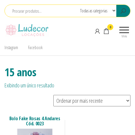
LuDecor
LuDecor
0
Locações
Locações
Menu
de
Instagram
Facebook
Materiais
para
Eventos
15 anos
Exibindo um único resultado
Bolo Fake Rosas 4 Andares
Cód. 0023