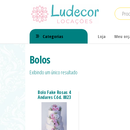
LuDecor
LuDecor
Locações
Locações
Categorias
Loja
Meu or
de
Materiais
Bolos
para
Exibindo um único resultado
Eventos
Bolo Fake Rosas 4
Andares Cód. 0023