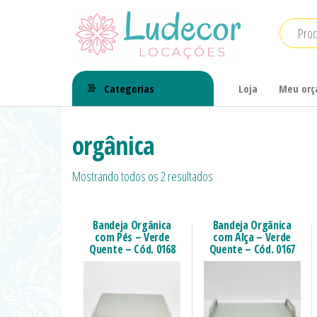
LuDecor
LuDecor
Locações
Locações
Categorias
Loja
Meu or
de
Materiais
orgânica
para
Mostrando todos os 2 resultados
Eventos
Bandeja Orgânica
Bandeja Orgânica
com Pés – Verde
com Alça – Verde
Quente – Cód. 0168
Quente – Cód. 0167