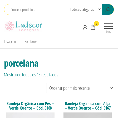
LuDecor
LuDecor
0
Locações
Locações
Menu
de
Instagram
Facebook
Materiais
para
Eventos
porcelana
Mostrando todos os 15 resultados
Bandeja Orgânica com Pés –
Bandeja Orgânica com Alça
Verde Quente – Cód. 0168
– Verde Quente – Cód. 0167