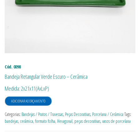
Cód. 0098
Bandeja Retangular Verde Escuro – Cerâmica
Medida: 2x21x11(AxLxP)
ADICIONAR AO ORÇAMENTO
Categorias:
Bandejas / Pratos / Travessas
,
Peças Decorativas
,
Porcelana / Cerâmica
Tags:
bandejas
,
cerâmica
,
formato folha
,
Hexagonal
,
peças decorativas
,
vasos de porcelana