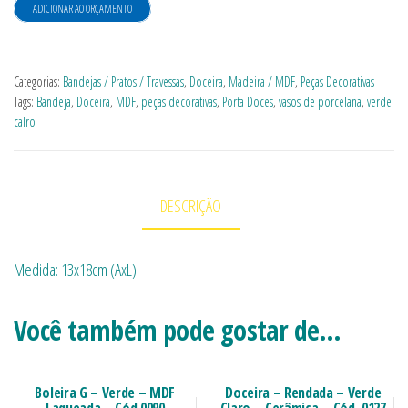
ADICIONAR AO ORÇAMENTO
Categorias:
Bandejas / Pratos / Travessas
,
Doceira
,
Madeira / MDF
,
Peças Decorativas
Tags:
Bandeja
,
Doceira
,
MDF
,
peças decorativas
,
Porta Doces
,
vasos de porcelana
,
verde
calro
DESCRIÇÃO
Medida: 13x18cm (AxL)
Você também pode gostar de…
Boleira G – Verde – MDF
Doceira – Rendada – Verde