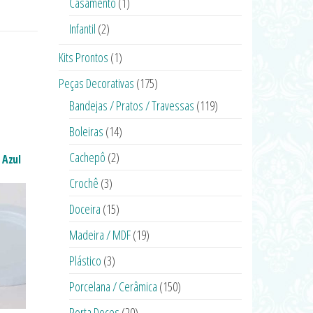
Casamento
(1)
Infantil
(2)
Kits Prontos
(1)
Peças Decorativas
(175)
Bandejas / Pratos / Travessas
(119)
Boleiras
(14)
Cachepô
(2)
 Azul
Crochê
(3)
Doceira
(15)
Madeira / MDF
(19)
Plástico
(3)
Porcelana / Cerâmica
(150)
Porta Doces
(20)