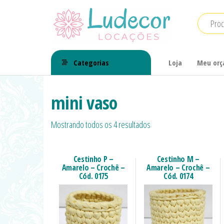
LuDecor
LuDecor
Locações
Locações
Categorias
Loja
Meu or
de
Materiais
mini vaso
para
Mostrando todos os 4 resultados
Eventos
Cestinho P –
Cestinho M –
Amarelo – Crochê –
Amarelo – Crochê –
Cód. 0175
Cód. 0174