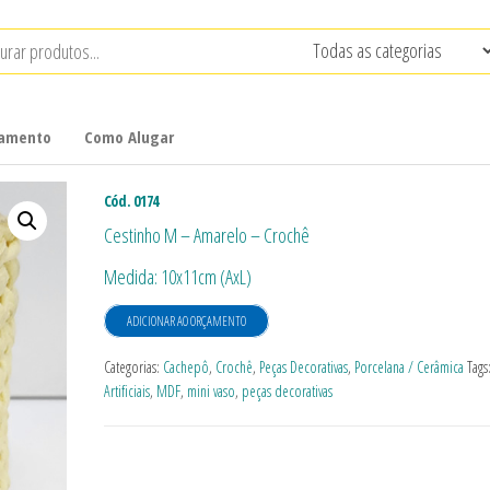
çamento
Como Alugar
Cód. 0174
Cestinho M – Amarelo – Crochê
Medida: 10x11cm (AxL)
ADICIONAR AO ORÇAMENTO
Categorias:
Cachepô
,
Crochê
,
Peças Decorativas
,
Porcelana / Cerâmica
Tags
Artificiais
,
MDF
,
mini vaso
,
peças decorativas