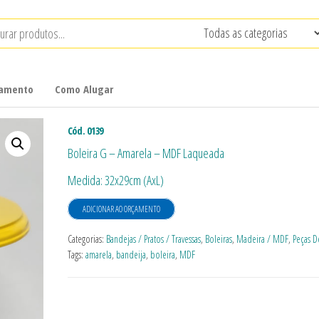
çamento
Como Alugar
Cód. 0139
Boleira G – Amarela – MDF Laqueada
Medida: 32x29cm (AxL)
ADICIONAR AO ORÇAMENTO
Categorias:
Bandejas / Pratos / Travessas
,
Boleiras
,
Madeira / MDF
,
Peças D
Tags:
amarela
,
bandeija
,
boleira
,
MDF