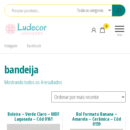
LuDecor
LuDecor
0
Locações
Locações
Menu
de
Instagram
Facebook
Materiais
para
Eventos
bandeija
Mostrando todos os 4 resultados
Boleira – Verde Claro – MDF
Bol Formato Banana –
Laqueada – Cód 0161
Amarela – Cerâmica – Cód
0159