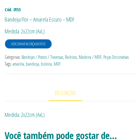
Cód. 0153
Bandeija Flor – Amarela Escuro – MDF
Medida: 2x22cm (AxL)
ADICIONAR AO ORÇAMENTO
Categorias:
Bandejas / Pratos / Travessas
,
Boleiras
,
Madeira / MDF
,
Peças Decorativas
Tags:
amarela
,
bandeija
,
boleira
,
MDF
DESCRIÇÃO
Medida: 2x22cm (AxL)
Você também pode gostar de…